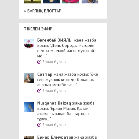
» БАРЛЫҚ БЛОГТАР
ТІКЕЛЕЙ ЭФИР
Бөгенбай ЗИЯЛЫ
жаңа жазба
қосты: "День бороды: история
неотъемлемой части мужской
мо..."
3 жыл бұрын
Cаттар
жаңа жазба қосты: "Әке
гені жүктілік кезінде болашақ
ананың метаболиз..."
3 жыл бұрын
Nurqanat Baizaq
жаңа жазба
қосты: "Ерлан Мазан: Қытай
азаматтығынан бас тартқан
тұлға..."
3 жыл бұрын
Ернар Елмуратов
жаңа жазба