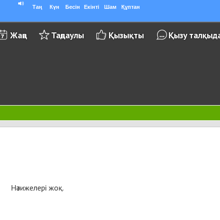
Таң
Күн
Бесін
Екінті
Шам
Құптан
Жаңа
Таңдаулы
Қызықты
Қызу талқыд
Нәтижелері жоқ.