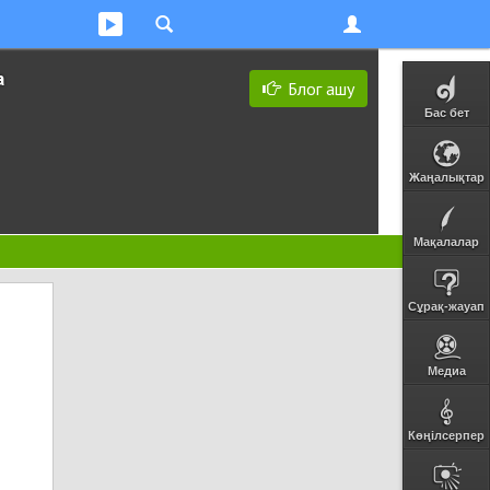
а
Блог ашу
Бас бет
Жаңалықтар
Мақалалар
Сұрақ-жауап
Медиа
Көңілсерпер