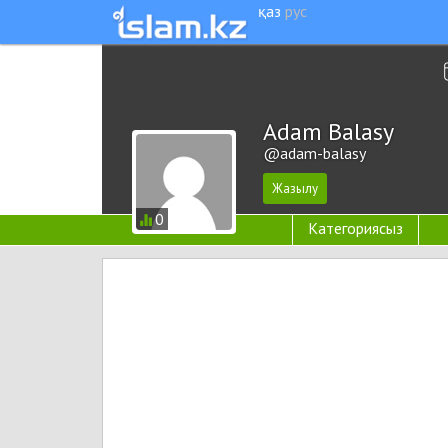
қаз
рус
Adam Balasy
@adam-balasy
0
Категориясыз