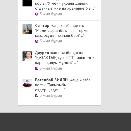
қосты: "У меня украли деньги,
отданные мне на хранение. Яв..."
3 жыл бұрын
Cаттар
жаңа жазба қосты:
"Мәди Сырымбет: Тәліптермен
кездесудің не мәні бар?..."
3 жыл бұрын
Дәурен
жаңа жазба қосты:
"ҚАЗАҚТЫҢ күні НЕГЕ тәліптерге
қарап қалуы мүмкін? ..."
3 жыл бұрын
Бөгенбай ЗИЯЛЫ
жаңа жазба
қосты: "Тақырыбы
өздеріңізден!..."
3 жыл бұрын